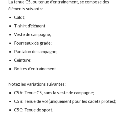
La tenue C
5
, ou tenue
d'entraînement
, se compose des
éléments suivants:
Calot;
T-shirt d'élément
;
Veste de campagne;
Fourreaux de grade
;
Pantalon de campagne;
Ceinture;
Bottes
d'entraînement.
Notez les variations suivantes:
C
5
A: Tenue C
5
, sans la
veste de campagne;
C
5
B: Tenue
de vol (uniquement pour les cadets pilotes);
C
5
C: Tenue
de sport.